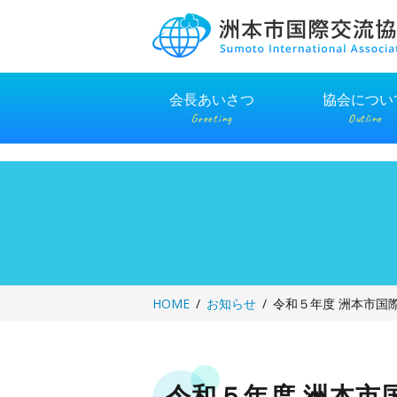
Skip
to
content
会長あいさつ
協会につい
Greeting
Outline
HOME
お知らせ
令和５年度 洲本市国
令和５年度 洲本市