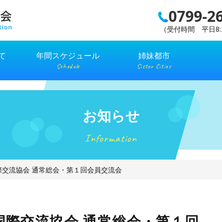
0799-2
（受付時間 平日8:3
て
年間スケジュール
姉妹都市
Schedule
Sister Cities
お知らせ
Information
際交流協会 通常総会・第１回会員交流会
国際交流協会 通常総会・第１回