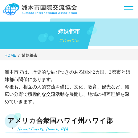
Skip
to
content
姉妹都市
Sistercities
HOME
姉妹都市
洲本市では、歴史的な結びつきのある国外2カ国、3都市と姉
姉
妹都市関係にあります。
今後も、相互の人的交流を礎に、文化、教育、観光など、幅
妹
広い分野で積極的な交流活動を展開し、地域の相互理解を深
めていきます。
都
アメリカ合衆国ハワイ州ハワイ郡
市
Hawaii County, Hawaii, USA