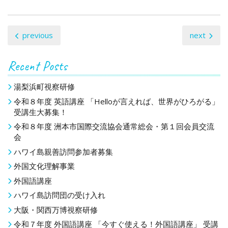
投
previous
next
稿
Recent Posts
ナ
ビ
湯梨浜町視察研修
令和８年度 英語講座 「Helloが言えれば、世界がひろがる」
ゲ
受講生大募集！
ー
令和８年度 洲本市国際交流協会通常総会・第１回会員交流
会
シ
ハワイ島親善訪問参加者募集
ョ
外国文化理解事業
ン
外国語講座
ハワイ島訪問団の受け入れ
大阪・関西万博視察研修
令和７年度 外国語講座 「今すぐ使える！外国語講座」 受講