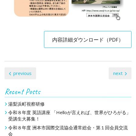
内容詳細ダウンロード（PDF）
投
previous
next
稿
Recent Posts
ナ
ビ
湯梨浜町視察研修
令和８年度 英語講座 「Helloが言えれば、世界がひろがる」
ゲ
受講生大募集！
ー
令和８年度 洲本市国際交流協会通常総会・第１回会員交流
会