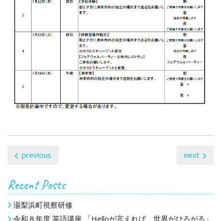
投
previous
next
稿
Recent Posts
ナ
ビ
湯梨浜町視察研修
令和８年度 英語講座 「Helloが言えれば、世界がひろがる」