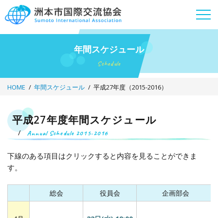
Skip
to
content
年間スケジュール
Schedule
HOME
年間スケジュール
平成27年度（2015-2016）
平成27年度年間スケジュール
平
Annual Schedule 2015-2016
成
下線のある項目はクリックすると内容を見ることができま
す。
27
総会
役員会
企画部会
年