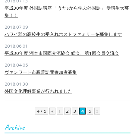
2018.07.13
平成30年度 外国語講座 「うた♪から学ぶ外国語」 受講生大募
集！！
2018.07.09
ハワイ郡の高校生の受入れホストファミリーを募集します
2018.06.01
平成30年度 洲本市国際交流協会 総会、第1回会員交流会
2018.04.05
ヴァンワート市親善訪問参加者募集
2018.01.30
外国文化理解事業が行われました
4 / 5
«
1
2
3
4
5
»
Archive